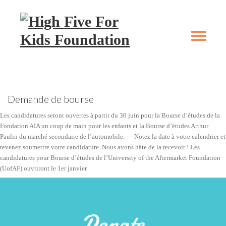
Skip
Skip
to
to
primary
main
Toggle
navigation
content
navigation
Demande de bourse
Les candidatures seront ouvertes à partir du 30 juin pour la Bourse d’études de la
Fondation AIA un coup de main pour les enfants et la Bourse d’études Arthur
Paulin du marché secondaire de l’automobile. — Notez la date à votre calendrier et
revenez soumettre votre candidature. Nous avons hâte de la recevoir ! Les
candidatures pour Bourse d’études de l’University of the Aftermarket Foundation
(UofAF) ouvriront le 1er janvier.
Donate